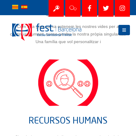
"SOM FAMÍLIA"
Com una gran xarxa estenem les nostres vides per a
continuar sumant, sense perdre la nostra pròpia singularitat.
Una família que vol personalitzar i
INTER
MOB
RECURSOS HUMANS