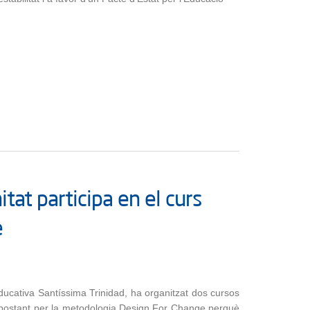
itat participa en el curs
e
Educativa Santíssima Trinidad, ha organitzat dos cursos
apostant per la metodologia Design For Change perquè