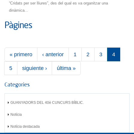
“Cridats per ser lliures”, des del qual es va organitzar una
dinàmica...
Pàgines
« primero
‹ anterior
1
2
3
4
5
siguiente ›
última »
Categories
GUANYADORS DEL 40è CUNCURS BÍBLIC.
Notícia
Notícia destacada